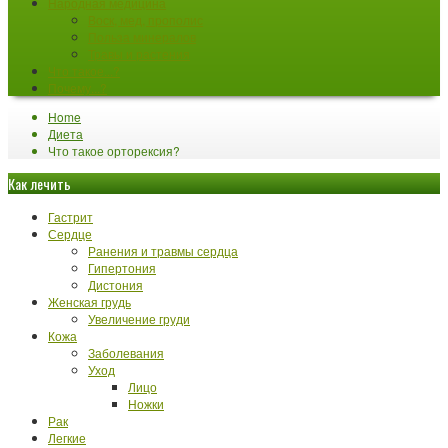
Народная медицина
Воск, мед, прополис
Польза минералов
Травы и растения
Что такое...?
Почему...?
Home
Диета
Что такое орторексия?
Как лечить
Гастрит
Сердце
Ранения и травмы сердца
Гипертония
Дистония
Женская грудь
Увеличение груди
Кожа
Заболевания
Уход
Лицо
Ножки
Рак
Легкие