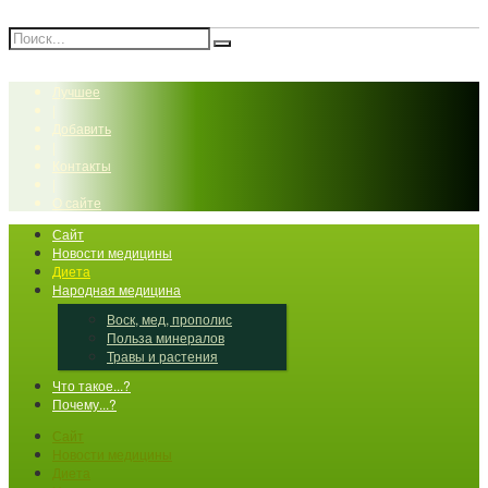
Лучшее
|
Добавить
|
Контакты
|
О сайте
Сайт
Новости медицины
Диета
Народная медицина
Воск, мед, прополис
Польза минералов
Травы и растения
Что такое...?
Почему...?
Сайт
Новости медицины
Диета