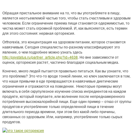
Обращая пристальное внимание на то, что вы употребляете в пищу,
является неотъемлемой частью того, чтобы стать счастливым и здоровым
человеком. Если ограничение приема пищи становится одержимостью, то
чистка может стать огромной проблемой. И, как выясняется, есть термин
для этого состояния: нервная орторексия.
Orthorexia, это концентрация на здоровом питании, которое становится
навязчивым. Сегодня специалисты по-разному классифицируют это
явление, о чем подробнее можно узнать здесь
http://psystatus.ru/partner_article.php?id=4638
. Но вне зависимости от
оценок, орторексия растет, частично благодаря социальным медиа.
Конечно, много людей пытается правильно питаться. Как вы узнаете, что
это проблема? Это что-то вроде тонкой линии, но ключ заключается в том,
что наши привычки в еде превращаются в навязчивые диетические
ограничения и отражаются на поведении. Некоторые примеры могут
включать в себя скрупулезное изучение списка ингредиентов на каждом
продукте, который покупаете, или волнение после непреднамеренного
потребления высококалорийной пищи. Еще один пример – отказ от группы
продуктов и употребление только определенной пищи в течение
длительного периода времени, при этом без какой-либо причины,
связанных со здоровьем. Или, например, употребление только сырых
продуктов.