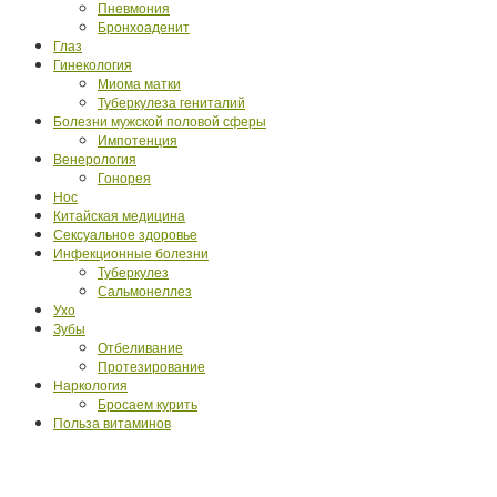
Пневмония
Бронхоаденит
Глаз
Гинекология
Миома матки
Туберкулеза гениталий
Болезни мужской половой сферы
Импотенция
Венерология
Гонорея
Нос
Китайская медицина
Сексуальное здоровье
Инфекционные болезни
Туберкулез
Сальмонеллез
Ухо
Зубы
Отбеливание
Протезирование
Наркология
Бросаем курить
Польза витаминов