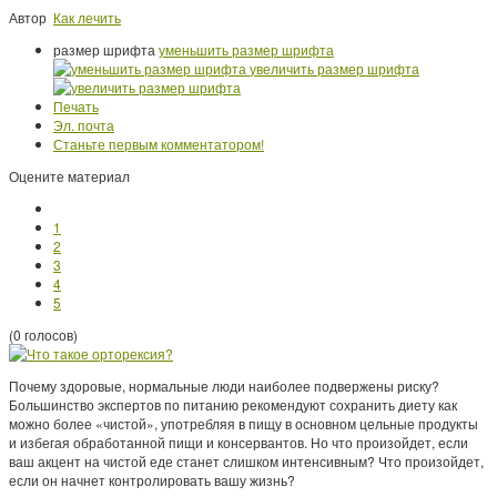
Автор
Как лечить
размер шрифта
уменьшить размер шрифта
увеличить размер шрифта
Печать
Эл. почта
Станьте первым комментатором!
Оцените материал
1
2
3
4
5
(0 голосов)
Почему здоровые, нормальные люди наиболее подвержены риску?
Большинство экспертов по питанию рекомендуют сохранить диету как
можно более «чистой», употребляя в пищу в основном цельные продукты
и избегая обработанной пищи и консервантов. Но что произойдет, если
ваш акцент на чистой еде станет слишком интенсивным? Что произойдет,
если он начнет контролировать вашу жизнь?