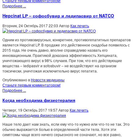
Станьте первым комментатором!
Подробнее ...
Hepcinat LР – софосбувир и ледипасвир от NATCO
Вторник, 24 Октябрь 2017 22:03
Автор
Как лечить
Одним из противовирусных, конкретнее, противогепатитных препаратов
является Hepcinat LP. В продаже это действенное снадобье появилось с
2015 года. Не очень давно, вполне справедливо назвать его
инновационным. Практикой доказана эффективность Хепцината,
уничтожающего вирус в 98% случаев. При том, что его действующие
вещества – ledipasvir и sofosbuvir – не воздействуют на организм
токсически, уничтожая исключительно вирус гепатита.
Опубликовано в
Новости медицины
Станьте первым комментатором!
Подробнее ...
Когда необходима физиотерапия
Четверг, 19 Октябрь 2017 19:57
Автор
Как лечить
Наше тело дает нам знать, если ему что-то нужно или что-то не так. Это
обычно выражается болью в определенной части тела. Хотя эти
симптомы чаще всего ничего серьезного не означают, но все равно,