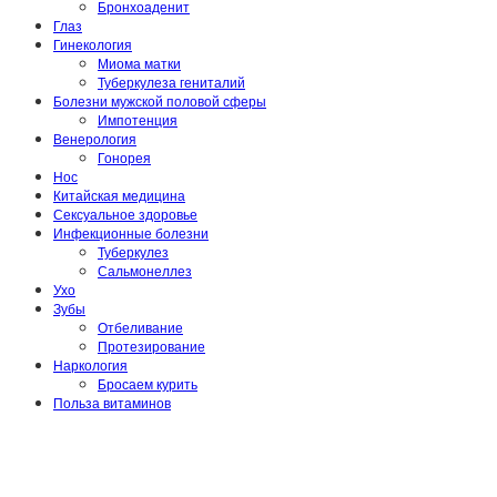
Бронхоаденит
Глаз
Гинекология
Миома матки
Туберкулеза гениталий
Болезни мужской половой сферы
Импотенция
Венерология
Гонорея
Нос
Китайская медицина
Сексуальное здоровье
Инфекционные болезни
Туберкулез
Сальмонеллез
Ухо
Зубы
Отбеливание
Протезирование
Наркология
Бросаем курить
Польза витаминов