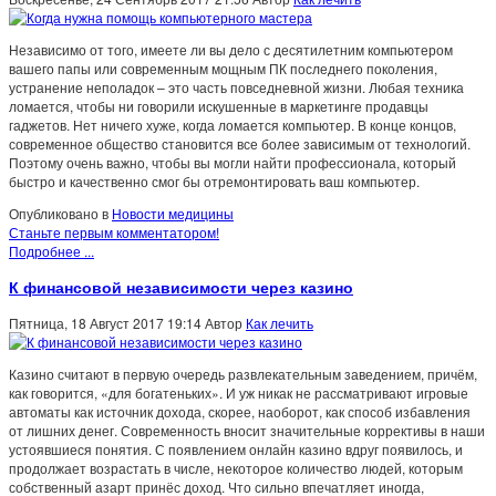
Независимо от того, имеете ли вы дело с десятилетним компьютером
вашего папы или современным мощным ПК последнего поколения,
устранение неполадок – это часть повседневной жизни. Любая техника
ломается, чтобы ни говорили искушенные в маркетинге продавцы
гаджетов. Нет ничего хуже, когда ломается компьютер. В конце концов,
современное общество становится все более зависимым от технологий.
Поэтому очень важно, чтобы вы могли найти профессионала, который
быстро и качественно смог бы отремонтировать ваш компьютер.
Опубликовано в
Новости медицины
Станьте первым комментатором!
Подробнее ...
К финансовой независимости через казино
Пятница, 18 Август 2017 19:14
Автор
Как лечить
Казино считают в первую очередь развлекательным заведением, причём,
как говорится, «для богатеньких». И уж никак не рассматривают игровые
автоматы как источник дохода, скорее, наоборот, как способ избавления
от лишних денег. Современность вносит значительные коррективы в наши
устоявшиеся понятия. С появлением онлайн казино вдруг появилось, и
продолжает возрастать в числе, некоторое количество людей, которым
собственный азарт принёс доход. Что сильно впечатляет иногда,