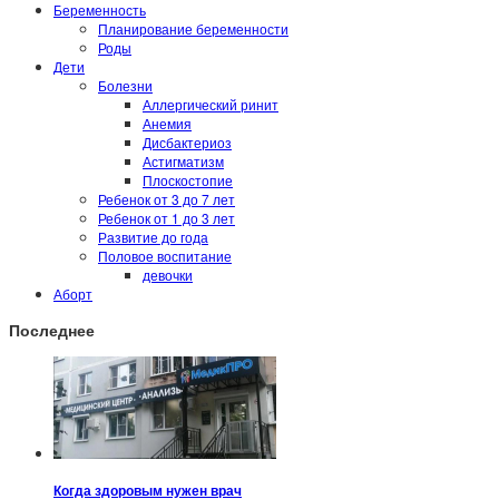
Беременность
Планирование беременности
Роды
Дети
Болезни
Аллергический ринит
Анемия
Дисбактериоз
Астигматизм
Плоскостопие
Ребенок от 3 до 7 лет
Ребенок от 1 до 3 лет
Развитие до года
Половое воспитание
девочки
Аборт
Последнее
Когда здоровым нужен врач