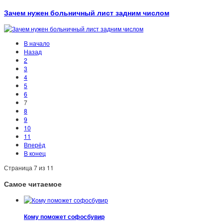
Зачем нужен больничный лист задним числом
В начало
Назад
2
3
4
5
6
7
8
9
10
11
Вперёд
В конец
Страница 7 из 11
Самое читаемое
Кому поможет софосбувир