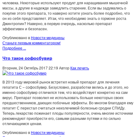
человека. Некоторые используют продукт для наращивания мышечной
массы, а другие в надежде замедлить старение. Если вы задумались о
покупке этого препарата, то наверно хотите узнать более подробно, что
он из себя представляет. Итак, что необходимо знать о гормоне роста
Джинтропин? Наверно, в первую очередь, насколько препарат
эффективен и безопасен.
Опубликовано в
Новости медицины
Станьте первым комментатором!
Подробнее ...
Что такое софосбувир
Вторник, 24 Октябрь 2017 22:19
Автор
Как лечить
В 2013 году мировой рынок встретил новый препарат для лечения
гепатита С – софосбувир. Безусловно, разработки велись и до этого, но
именно софосбувир отличился тем, что воздействует конкретно на сам
вирус. Препарат позволил не использовать больше некоторых своих
предшественников, дающих побочные эффекты. Во многом благодаря ему
гепатит С перестал считаться неизлечимой болезнью сродни СПИДу.
Теперь лекарство пожинает плоды популярности, очень многие источники
рекомендуют приобрести его, самыми разными путями и по сильно
отличающимся ценам.
Опубликовано в
Новости медицины