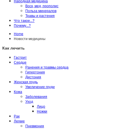
Народная медицина
Воск, мед, прополис
Польза минералов
Травы и растения
Что такое...?
Почему...?
Home
Новости медицины
Как лечить
Гастрит
Сердце
Ранения и травмы сердца
Гипертония
Дистония
Женская грудь
Увеличение груди
Кожа
Заболевания
Уход
Лицо
Ножки
Рак
Легкие
Пневмония