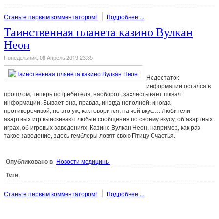
Станьте первым комментатором!
Подробнее ...
Таинственная планета казино Вулкан
Неон
Понедельник, 08 Апрель 2019 23:35
Недостаток
информации остался в
прошлом, теперь потребителя, наоборот, захлестывает шквал
информации. Бывает она, правда, иногда неполной, иногда
противоречивой, но это уж, как говорится, на чей вкус…. Любители
азартных игр выискивают любые сообщения по своему вкусу, об азартных
играх, об игровых заведениях. Казино Вулкан Неон, например, как раз
такое заведение, здесь гемблеры ловят свою Птицу Счастья.
Опубликовано в
Новости медицины
Теги
Станьте первым комментатором!
Подробнее ...