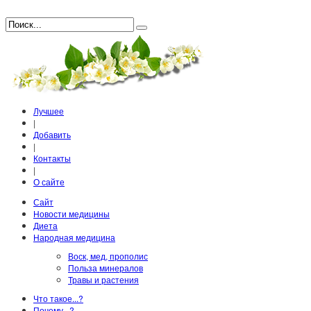
Лучшее
|
Добавить
|
Контакты
|
О сайте
Сайт
Новости медицины
Диета
Народная медицина
Воск, мед, прополис
Польза минералов
Травы и растения
Что такое...?
Почему...?