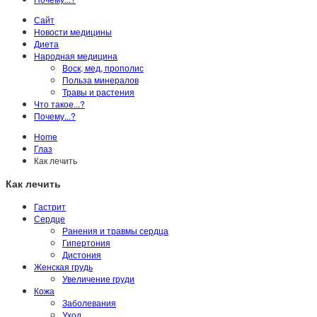
Сайт
Новости медицины
Диета
Народная медицина
Воск, мед, прополис
Польза минералов
Травы и растения
Что такое...?
Почему...?
Home
Глаз
Как лечить
Как лечить
Гастрит
Сердце
Ранения и травмы сердца
Гипертония
Дистония
Женская грудь
Увеличение груди
Кожа
Заболевания
Уход