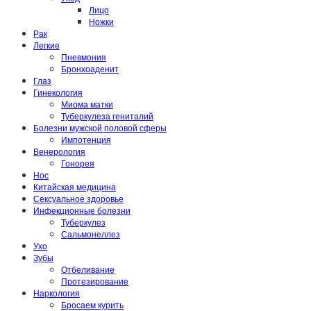
Лицо
Ножки
Рак
Легкие
Пневмония
Бронхоаденит
Глаз
Гинекология
Миома матки
Туберкулеза гениталий
Болезни мужской половой сферы
Импотенция
Венерология
Гонорея
Нос
Китайская медицина
Сексуальное здоровье
Инфекционные болезни
Туберкулез
Сальмонеллез
Ухо
Зубы
Отбеливание
Протезирование
Наркология
Бросаем курить