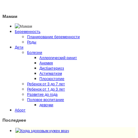
Мамам
Беременность
Планирование беременности
Роды
Дети
Болезни
Аллергический ринит
Анемия
Дисбактериоз
Астигматизм
Плоскостопие
Ребенок от 3 до 7 лет
Ребенок от 1 до 3 лет
Развитие до года
Половое воспитание
девочки
Аборт
Последнее