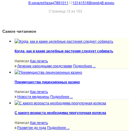
В начало
Назад
7
8
9
10
11
12
13
14
15
16
Вперёд
В конец
Страница 12 из 153
Самое читаемое
Когда, как и какие целебные растения следует собирать
Написал
Как лечить
в
Лечение народными средствами
Подробнее ...
Преимущества лицензионных казино
Написал
Как лечить
в
Новости медицины
Подробнее ...
С какого возраста необходима прогулочная коляска
Написал
Как лечить
в
Развитие до года
Подробнее ...