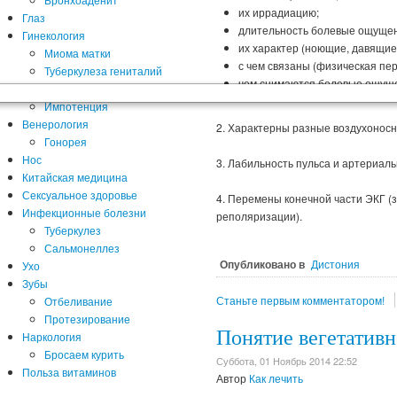
их иррадиацию;
Глаз
длительность болевые ощуще
Гинекология
их характер (ноющие, давящие и
Миома матки
с чем связаны (физическая пере
Туберкулеза гениталий
чем снимаются болевые ощущ
Болезни мужской половой сферы
Импотенция
Венерология
2. Характерны разные воздухоносн
Гонорея
Нос
3. Лабильность пульса и артериаль
Китайская медицина
Сексуальное здоровье
4. Перемены конечной части ЭКГ (
Инфекционные болезни
реполяризации).
Туберкулез
Сальмонеллез
Опубликовано в
Дистония
Ухо
Зубы
Станьте первым комментатором!
Отбеливание
Протезирование
Понятие вегетативн
Наркология
Бросаем курить
Суббота, 01 Ноябрь 2014 22:52
Польза витаминов
Автор
Как лечить