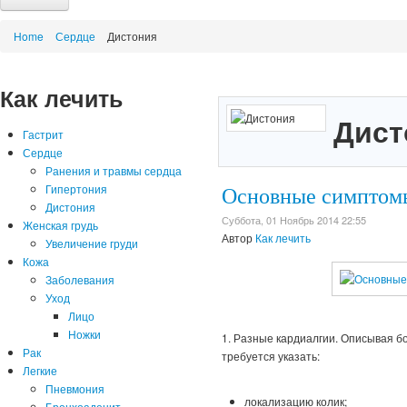
Сайт
Home
Сердце
Дистония
Новости медицины
Диета
Как лечить
Народная медицина
Воск, мед, прополис
Дист
Польза минералов
Гастрит
Травы и растения
Сердце
Что такое...?
Ранения и травмы сердца
Почему...?
Гипертония
Основные симптом
Дистония
Суббота, 01 Ноябрь 2014 22:55
Женская грудь
Автор
Как лечить
Увеличение груди
Кожа
Заболевания
Уход
Лицо
Ножки
1. Разные кардиалгии. Описывая б
Рак
требуется указать:
Легкие
Пневмония
локализацию колик;
Бронхоаденит