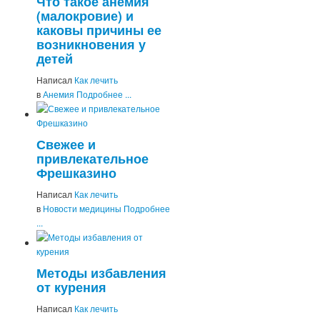
Что такое анемия
(малокровие) и
каковы причины ее
возникновения у
детей
Написал
Как лечить
в
Анемия
Подробнее ...
Свежее и
привлекательное
Фрешказино
Написал
Как лечить
в
Новости медицины
Подробнее
...
Методы избавления
от курения
Написал
Как лечить