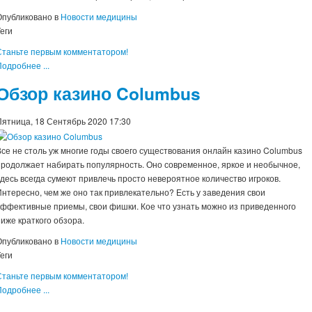
Опубликовано в
Новости медицины
еги
Станьте первым комментатором!
одробнее ...
Обзор казино Columbus
Пятница, 18 Сентябрь 2020 17:30
Все не столь уж многие годы своего существования онлайн казино Columbus
продолжает набирать популярность. Оно современное, яркое и необычное,
здесь всегда сумеют привлечь просто невероятное количество игроков.
Интересно, чем же оно так привлекательно? Есть у заведения свои
эффективные приемы, свои фишки. Кое что узнать можно из приведенного
ниже краткого обзора.
Опубликовано в
Новости медицины
еги
Станьте первым комментатором!
одробнее ...