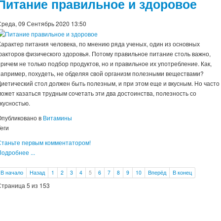
Питание правильное и здоровое
Среда, 09 Сентябрь 2020 13:50
Характер питания человека, по мнению ряда ученых, один из основных
факторов физического здоровья. Потому правильное питание столь важно,
причем не только подбор продуктов, но и правильное их употребление. Как,
например, похудеть, не обделяя свой организм полезными веществами?
Диетический стол должен быть полезным, и при этом еще и вкусным. Но часто
может казаться трудным сочетать эти два достоинства, полезность со
вкусностью.
Опубликовано в
Витамины
еги
Станьте первым комментатором!
одробнее ...
В начало
Назад
1
2
3
4
5
6
7
8
9
10
Вперёд
В конец
Страница 5 из 153