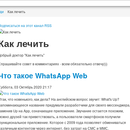
уди
Как лечить
Подписаться на этот канал RSS
Как лечить
Добрый доктор "Как лечить"
Спрашивайте совет в комментариях - всем обязательно отвечу)))
Что такое WhatsApp Web
Суббота, 03 Октябрь 2020 21:17
так, что новенького, как дела? На английском вопрос звучит: What's Up?
Запоминающееся название придумали разработчики для своего мессенджера
заменив Up на App, означающее приложение. Звучание остается похожим,
можно друзей так приветствовать, а пользователи смартфонов получили
функциональное приложение. Которое с 2009 года позволяет обмениваться
различным контентом через интернет, без затрат на СМС и ММС.