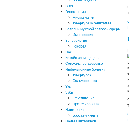
Глаз
Гинекология
Т
Миома матки
Туберкулеза гениталий
П
Болезни мужской половой сферы
Импотенция
Венерология
Гонорея
Нос
Китайская медицина
Сексуальное здоровье
Инфекционные болезни
Туберкулез
Сальмонеллез
Ухо
Зубы
Отбеливание
Протезирование
Т
Наркология
Бросаем курить
П
Польза витаминов