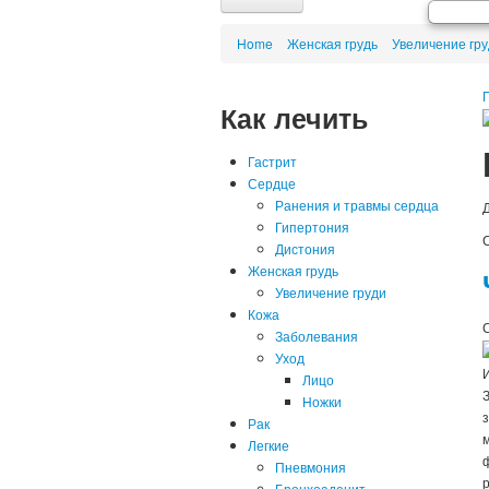
Сайт
Home
Женская грудь
Увеличение гр
Новости медицины
Диета
Как лечить
Народная медицина
Воск, мед, прополис
Польза минералов
Гастрит
Травы и растения
Сердце
Что такое...?
Ранения и травмы сердца
Почему...?
Гипертония
Дистония
Женская грудь
Увеличение груди
Кожа
Заболевания
Уход
И
Лицо
Ножки
Рак
Легкие
Пневмония
Бронхоаденит