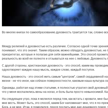
Во многих книгах по самообразованию духовность трактуется так, словно все
Между религией и духовностью есть различие. Согласно одной точке зрения
понимают, что это значит. Таким образом, можно обладать духовностью, не
приоритетах, которые я полагаю для себя важнейшими. Это способ прожить 
реальность во всей ее полноте и отзываться на нее с любовью. Духовность 
С другой стороны, христианская духовность - это способ, каким мы проводим
одухотворяет каждую нашу мысль, каждое слово, каждый поступок.
Наша духовность - это способ жить самым "центром", самой сердцевиной на
жизни - не что иное, как соблазн поверхностности, каковым наша культура с
Однажды, работая над этими статьями, я полностью утратил свой духовный 
что у меня воспалились вены на ногах, и боль была просто невыносимой. Как
На следующее утро, пока я молился перед тем, как встать с кровати, мне 
мне весть. Может быть, это способ, каким Бог напоминает мне, что я по-пре
Бога, а не мое. Итак, я помолился, прося послать мне дар душевного покоя,