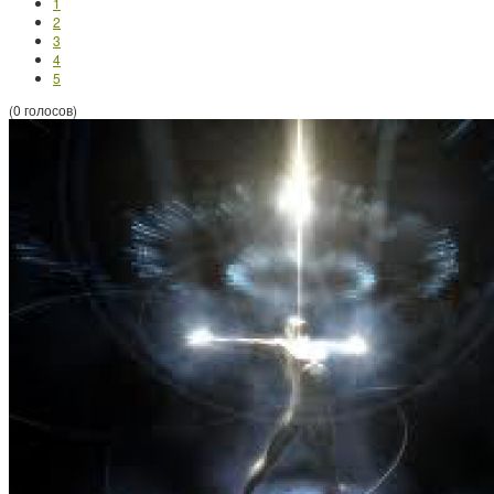
1
2
3
4
5
(0 голосов)