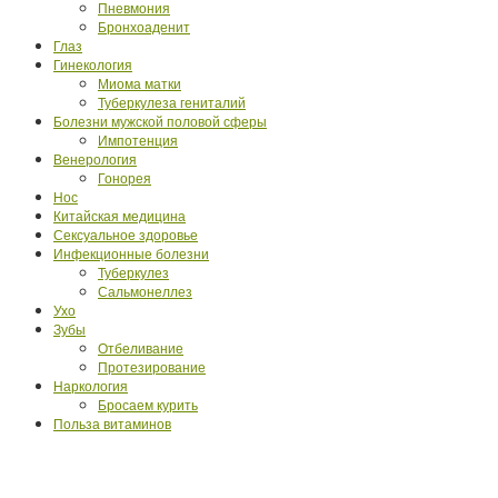
Пневмония
Бронхоаденит
Глаз
Гинекология
Миома матки
Туберкулеза гениталий
Болезни мужской половой сферы
Импотенция
Венерология
Гонорея
Нос
Китайская медицина
Сексуальное здоровье
Инфекционные болезни
Туберкулез
Сальмонеллез
Ухо
Зубы
Отбеливание
Протезирование
Наркология
Бросаем курить
Польза витаминов