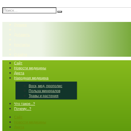
Лучшее
|
Добавить
|
Контакты
|
О сайте
Сайт
Новости медицины
Диета
Народная медицина
Воск, мед, прополис
Польза минералов
Травы и растения
Что такое...?
Почему...?
Сайт
Новости медицины
Диета