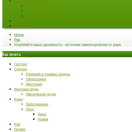
Народная медицина
Воск, мед, прополис
Польза минералов
Травы и растения
Что такое...?
Почему...?
Home
Рак
Углубляйте вашу духовность - источник самоисцеления от рака
Как лечить
Гастрит
Сердце
Ранения и травмы сердца
Гипертония
Дистония
Женская грудь
Увеличение груди
Кожа
Заболевания
Уход
Лицо
Ножки
Рак
Легкие