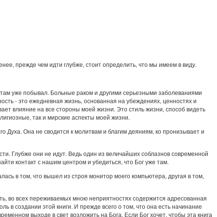
енее, прежде чем идти глубже, стоит определить, что мы имеем в виду.
кто там уже побывал. Больные раком и другими серьезными заболеваниями
ость - это ежедневная жизнь, основанная на убеждениях, ценностях и
вает влияние на все стороны моей жизни. Это стиль жизни, способ видеть
елигиозные, так и мирские аспекты моей жизни.
ого Духа. Она не сводится к молитвам и благим деяниям, ко пронизывает и
сти. Глубже они не идут. Ведь один из величайших соблазнов современной
айти контакт с нашим центром и убедиться, что Бог уже там.
ась в том, что вышел из строя монитор моего компьютера, другая в том,
 быть, во всех переживаемых мною неприятностях содержится адресованная
ль в создании этой книги. И прежде всего о том, что она есть начинание
временном выходе в свет возложить на Бога. Если Бог хочет, чтобы эта книга