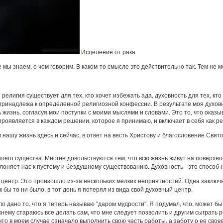
Исцеление от рака
 мы знаем, о чем говорим. В каком-то смысле это действительно так. Тем не м
 религия существует для тех, кто хочет избежать ада, духовность для тех, 
 принадлежа к определенной религиозной конфессии. В результате моя духовн
жизнь, согласуя мои поступки с моими мыслями и словами. Это то, что оказы
проявляется в каждом решении, которое я принимаю, и включает в себя как р
 нашу жизнь здесь и сейчас, в ответ на весть Христову и благословение Свят
шего существа. Многие довольствуются тем, что всю жизнь живут на поверхно
клоняет нас к пустому и бездушному существованию. Духовность - это способ н
центр. Это произошло из-за нескольких мелких неприятностей. Одна заключал
 бы то ни было, в тот день я потерял из вида свой духовный центр.
было дано то, что я теперь называю "даром мудрости". Я подумал, что, может
жнему стараюсь все делать сам, что мне следует позволить и другим сыграть ро
 что в моем случае означало выполнить свою часть работы, а заботу о ее свое