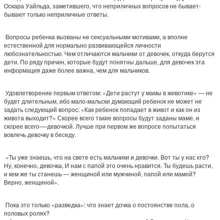
Оскара Уайльда, заметившего, что неприличных вопросов не бывает-
бывают только неприличные ответы.
Вопросы ребенка вызваны не сексуальными мотивами, а вполне
естественной для нормально развивающейся личности
любознательностью. Чем отличаются мальчики от девочек, откуда берутся
дети. По ряду причин, которые будут понятны дальше, для девочек эта
информация даже более важна, чем для мальчиков.
Удовлетворение первым ответом: «Дети растут у мамы в животике» — не
будет длительным, ибо мало-мальски думающий ребенок не может не
задать следующий вопрос: «Как ребенок попадает в живот и как он из
живота выходит?» Скорее всего такие вопросы будут заданы маме, и
скорее всего-—девочкой. Лучше при первом же вопросе попытаться
вовлечь девочку в беседу.
«Ты уже знаешь, что на свете есть мальчики и девочки. Вот ты у нас кто?
Ну, конечно, девочка, И нам с папой это очень нравится. Ты будешь расти,
и кем же ты станешь — женщиной или мужчиной, папой или мамой?
Верно, женщиной».
Пока это только «разведка»: что знает дочка о постоянстве пола, о
половых ролях?