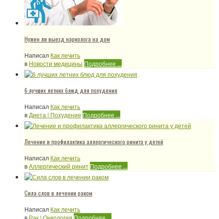
Нужен ли выезд нарколога на дом
Написал
Как лечить
в
Новости медицины
Подробнее ...
6 лучших летних блюд для похудения
Написал
Как лечить
в
Диета | Похудение
Подробнее ...
Лечение и профилактика аллергического ринита у детей
Написал
Как лечить
в
Аллергический ринит
Подробнее ...
Сила слов в лечении раком
Написал
Как лечить
в
Рак | Онкология
Подробнее ...