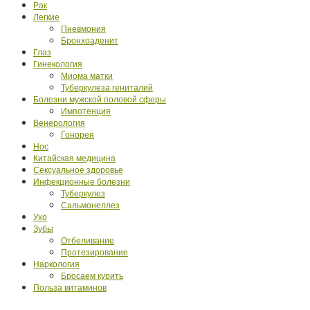
Рак
Легкие
Пневмония
Бронхоаденит
Глаз
Гинекология
Миома матки
Туберкулеза гениталий
Болезни мужской половой сферы
Импотенция
Венерология
Гонорея
Нос
Китайская медицина
Сексуальное здоровье
Инфекционные болезни
Туберкулез
Сальмонеллез
Ухо
Зубы
Отбеливание
Протезирование
Наркология
Бросаем курить
Польза витаминов