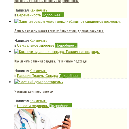
Как снять усталость во время беременности
Написал
Как лечить
в
Беременность
Подробнее ...
Занятия сексом может легко избавит от синдромов похмелья.
Написал
Как лечить
в
Сексуальное здоровье
Подробнее ...
Как лечить ранения сердца. Различные подходы
Написал
Как лечить
в
Ранения Травмы Сердца
Подробнее ...
Частный дом престарелых
Написал
Как лечить
в
Новости медицины
Подробнее ...