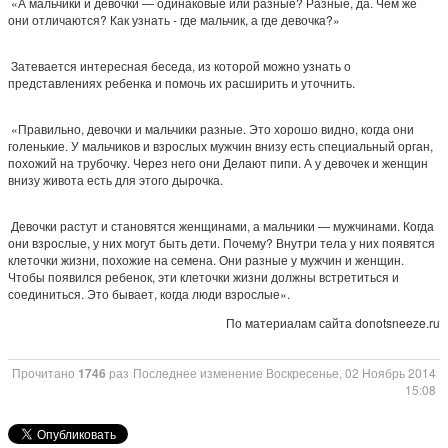
«А мальчики и девочки — одинаковые или разные? Разные, да. Чем же
они отличаются? Как узнать - где мальчик, а где девочка?»
Затевается интересная беседа, из которой можно узнать о
представлениях ребенка и помочь их расширить и уточнить.
«Правильно, девочки и мальчики разные. Это хорошо видно, когда они
голенькие. У мальчиков и взрослых мужчин внизу есть специальный орган,
похожий на трубочку. Через него они Делают пипи. А у девочек и женщин
внизу живота есть для этого дырочка.
Девочки растут и становятся женщинами, а мальчики — мужчинами. Когда
они взрослые, у них могут быть дети. Почему? Внутри тела у них появятся
клеточки жизни, похожие на семена. Они разные у мужчин и женщин.
Чтобы появился ребенок, эти клеточки жизни должны встретиться и
соединиться. Это бывает, когда люди взрослые».
По материалам сайта donotsneeze.ru
Прочитано
1746
раз
Последнее изменение Воскресенье, 02 Ноябрь 2014
15:08