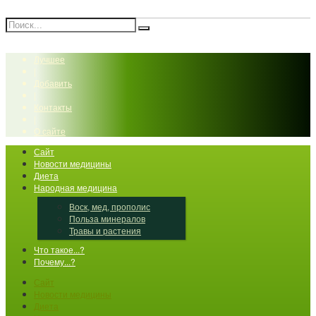
Лучшее
|
Добавить
|
Контакты
|
О сайте
Сайт
Новости медицины
Диета
Народная медицина
Воск, мед, прополис
Польза минералов
Травы и растения
Что такое...?
Почему...?
Сайт
Новости медицины
Диета