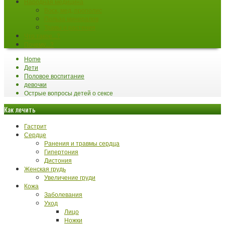
Народная медицина
Воск, мед, прополис
Польза минералов
Травы и растения
Что такое...?
Почему...?
Home
Дети
Половое воспитание
девочки
Острые вопросы детей о сексе
Как лечить
Гастрит
Сердце
Ранения и травмы сердца
Гипертония
Дистония
Женская грудь
Увеличение груди
Кожа
Заболевания
Уход
Лицо
Ножки