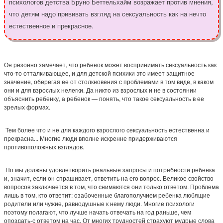
психологов детства Бруно Беттельхайм возражает против мнения,
что детям надо прививать взгляд на сексуальность как на нечто
естественное и прекрасное.
Он резонно замечает, что ребенок может воспринимать сексуальность как
что-то отталкивающее, и для детской психики это имеет защитное
значение, оберегая ее от столкновения с проблемами в том виде, в каком
они и для взрослых нелегки. Да никто из взрослых и не в состоянии
объяснить ребенку, а ребенок — понять, что такое сексуальность в ее
зрелых формах.
Тем более что и не для каждого взрослого сексуальность естественна и
прекрасна... Многие люди вполне искренне придерживаются
противоположных взглядов.
Но мы должны удовлетворить реальные запросы и потребности ребенка
и, значит, если он спрашивает, ответить на его вопрос. Великое свойство
вопросов заключается в том, что снимаются они только ответом. Проблема
лишь в том, кто ответит: озабоченные благополучием ребенка любящие
родители или чужие, равнодушные к нему люди. Многие психологи
поэтому полагают, что лучше начать отвечать на год раньше, чем
опоздать-с ответом на час. От многих трудностей страхуют мудрые слова