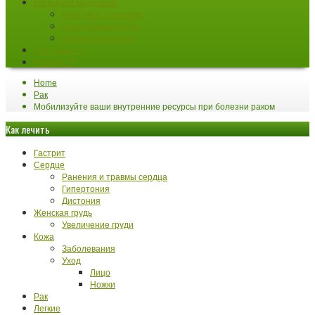
Народная медицина
Воск, мед, прополис
Польза минералов
Травы и растения
Что такое...?
Почему...?
Home
Рак
Мобилизуйте ваши внутренние ресурсы при болезни раком
Как лечить
Гастрит
Сердце
Ранения и травмы сердца
Гипертония
Дистония
Женская грудь
Увеличение груди
Кожа
Заболевания
Уход
Лицо
Ножки
Рак
Легкие