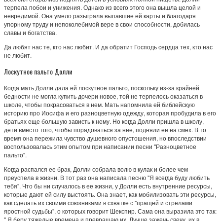
терпела побои и унижения. Однако из всего этого она вышла целой и
невредимой. Она умело разыграла выпавшие ей карты и благодаря
упорному труду и непоколебимой вере в свои способности, добилась
славы и богатства.
Да любят нас те, кто нас любит. И да обратит Господь сердца тех, кто нас
не любит.
Лоскутное пальто Долли
Когда мать Долли дала ей лоскутное пальто, поскольку из-за крайней
бедности не могла купить дочери новое, той не терпелось оказаться в
школе, чтобы покрасоваться в нем. Мать напомнила ей библейскую
историю про Иосифа и его разноцветную одежду, которая пробудила в его
братьях еще большую зависть к нему. Но когда Долли пришла в школу,
дети вместо того, чтобы порадоваться за нее, подняли ее на смех. В то
время она пережила чувство душевного опустошения, но впоследствии
воспользовалась этим опытом при написании песни "Разноцветное
пальто".
Когда распался ее брак, Долли собрала волю в кулак и более чем
преуспела в жизни. В тот раз она написала песню "Я всегда буду любить
тебя". Что бы ни случалось в ее жизни, у Долли есть внутренние ресурсы,
которые дают ей силу выстоять. Она знает, как мобилизовать эти ресурсы,
как сделать их своими союзниками в схватке с "пращей и стрелами
яростной судьбы", о которых говорит Шекспир. Сама она выразила это так:
" Я беру тяжелые времена и превращаю их. Лучше зажечь свечу, их в