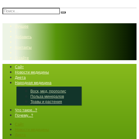
Лучшее
|
Добавить
|
Контакты
|
О сайте
Сайт
Новости медицины
Диета
Народная медицина
Воск, мед, прополис
Польза минералов
Травы и растения
Что такое...?
Почему...?
Сайт
Новости медицины
Диета