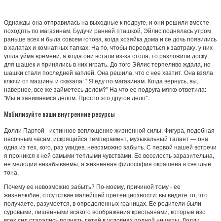
Однажды она отправилась на выходные к подруге, и они решили вместе
походпть по магазинам. Будучи ранней пташкой, Эйлис поднялась утром
раньше всех и была совсем готова, когда хозяйка дома и се дочь появились
в халатах и комнатных тапках. На то, чтобы переодеться к завтраку, у них
ушла уйма времени, а когда они встали из-за стола, то разложили доску
для шашек и принялись в них играть. До того Эйлис терпеливо ждала, но
шашки стали последней каплей. Она решила, что с нее хватит. Она взяла
ключи от машины и сказала: " Я еду по магазинам. Когда вернусь, вы,
наверное, все же займетесь делом?" На что ее подруга мягко ответила:
"Мы и занимаемся делом. Просто это другое дело".
Мобилизуйте ваши внутренние ресурсы
Долли Партой - истинное воплощение жизненной силы. Фигура, подобная
песочным часам, искрящийся темперамент, музыкальный талант — она
одна из тех, кого, раз увидев, невозможно забыть. С первой нашей встречи
я проникся к ней самыми теплыми чувствами. Ее веселость заразительна,
ее мелодии незабываемы, а жизненная философия окрашена в светлые
тона.
Почему ее невозможно забыть? По-моему, причиной тому - ее
жизнелюбие, отсутствие малейшей претенциозности: вы видите то, что
получаете, разумеется, в определенных границах. Ее родители были
суровыми, лишенными всякого воображения крестьянами, которые изо
всех сил старались поднять детей в условиях полной нищеты. Долли