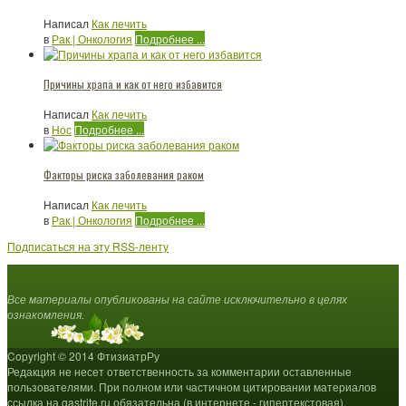
Написал
Как лечить
в
Рак | Онкология
Подробнее ...
Причины храпа и как от него избавится
Написал
Как лечить
в
Нос
Подробнее ...
Факторы риска заболевания раком
Написал
Как лечить
в
Рак | Онкология
Подробнее ...
Подписаться на эту RSS-ленту
Все материалы опубликованы на сайте исключительно в целях
ознакомления.
Copyright © 2014 ФтизиатрРу
Редакция не несет ответственность за комментарии оставленные
пользователями. При полном или частичном цитировании материалов
ссылка на gastrite.ru обязательна (в интернете - гипертекстовая).