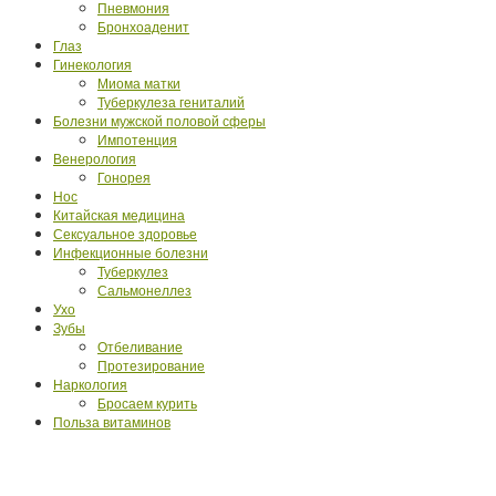
Пневмония
Бронхоаденит
Глаз
Гинекология
Миома матки
Туберкулеза гениталий
Болезни мужской половой сферы
Импотенция
Венерология
Гонорея
Нос
Китайская медицина
Сексуальное здоровье
Инфекционные болезни
Туберкулез
Сальмонеллез
Ухо
Зубы
Отбеливание
Протезирование
Наркология
Бросаем курить
Польза витаминов