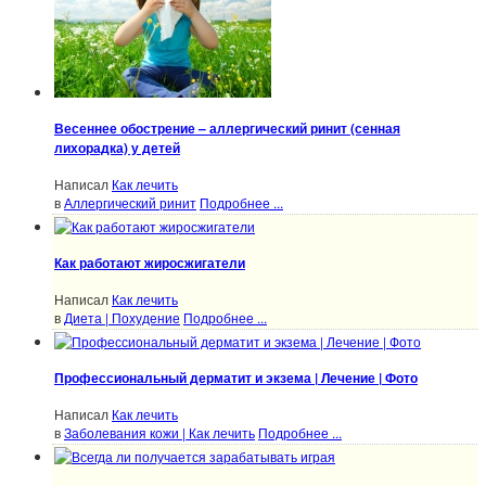
Весеннее обострение – аллергический ринит (сенная
лихорадка) у детей
Написал
Как лечить
в
Аллергический ринит
Подробнее ...
Как работают жиросжигатели
Написал
Как лечить
в
Диета | Похудение
Подробнее ...
Профессиональный дерматит и экзема | Лечение | Фото
Написал
Как лечить
в
Заболевания кожи | Как лечить
Подробнее ...