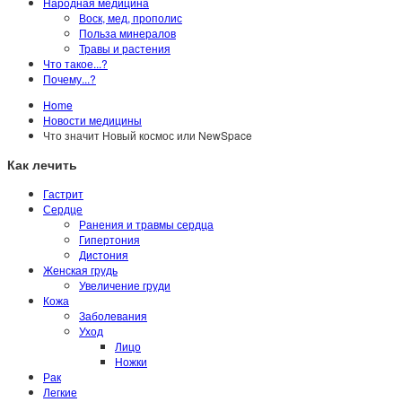
Народная медицина
Воск, мед, прополис
Польза минералов
Травы и растения
Что такое...?
Почему...?
Home
Новости медицины
Что значит Новый космос или NewSpace
Как лечить
Гастрит
Сердце
Ранения и травмы сердца
Гипертония
Дистония
Женская грудь
Увеличение груди
Кожа
Заболевания
Уход
Лицо
Ножки
Рак
Легкие