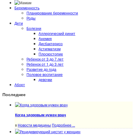
Беременность
Планирование беременности
Роды
Дети
Болезни
Аллергический ринит
Анемия
Дисбактериоз
Астигматизм
Плоскостопие
Ребенок от 3 до 7 лет
Ребенок от 1 до 3 лет
Развитие до года
Половое воспитание
девочки
Аборт
Последнее
Когда здоровым нужен врач
в
Новости медицины
Подробнее ...