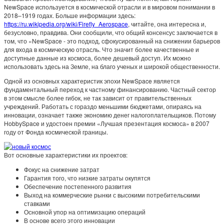
NewSpace используется в космической отрасли и в мировом понимании в
2018–1919 годах. Больше информации здесь:
https://ru.wikipedia.org/wiki/Firefly_Aerospace
, читайте, она интересна и,
безусловно, правдива. Они сообщили, что общий консенсус заключается в
том, что «NewSpace - это подход, сфокусированный на снижении барьеров
для входа в космическую отрасль. Что значит более качественные и
доступные данные из космоса, более дешевый доступ. Их можно
использовать здесь на Земле, на благо ученых и широкой общественности.
Одной из основных характеристик эпохи NewSpace является
фундаментальный переход к частному финансированию. Частный сектор
в этом смысле более гибок, не так зависит от правительственных
учреждений. Работать с гораздо меньшими бюджетами, опираясь на
инновации, означает также экономию денег налогоплательщиков. Потому
HobbySpace и удостоен премии «Лучшая презентация космоса» в 2007
году от Фонда космической границы.
Вот основные характеристики их проектов:
Фокус на снижение затрат
Гарантия того, что низкие затраты окупятся
Обеспечение постепенного развития
Выход на коммерческие рынки с высокими потребительскими
ставками
Основной упор на оптимизацию операций
В основе всего этого инновации