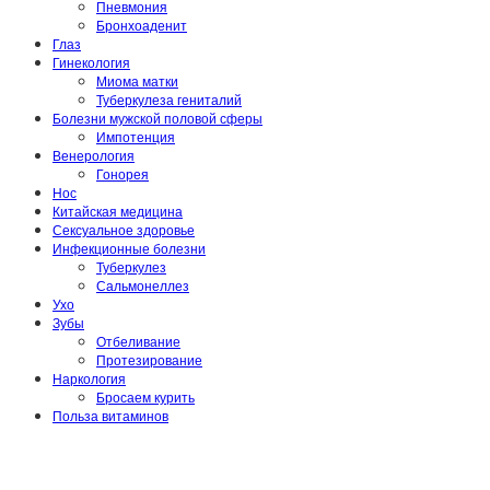
Пневмония
Бронхоаденит
Глаз
Гинекология
Миома матки
Туберкулеза гениталий
Болезни мужской половой сферы
Импотенция
Венерология
Гонорея
Нос
Китайская медицина
Сексуальное здоровье
Инфекционные болезни
Туберкулез
Сальмонеллез
Ухо
Зубы
Отбеливание
Протезирование
Наркология
Бросаем курить
Польза витаминов