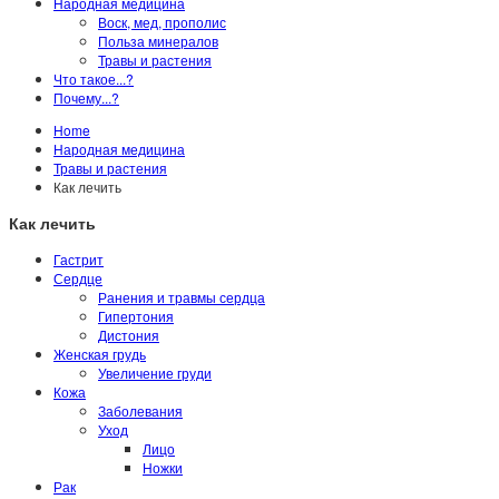
Народная медицина
Воск, мед, прополис
Польза минералов
Травы и растения
Что такое...?
Почему...?
Home
Народная медицина
Травы и растения
Как лечить
Как лечить
Гастрит
Сердце
Ранения и травмы сердца
Гипертония
Дистония
Женская грудь
Увеличение груди
Кожа
Заболевания
Уход
Лицо
Ножки
Рак