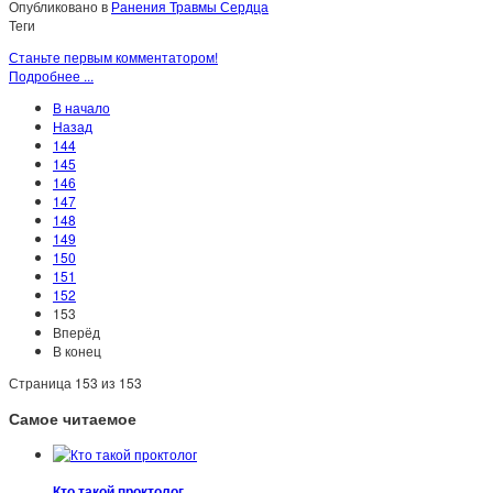
Опубликовано в
Ранения Травмы Сердца
Теги
Станьте первым комментатором!
Подробнее ...
В начало
Назад
144
145
146
147
148
149
150
151
152
153
Вперёд
В конец
Страница 153 из 153
Самое читаемое
Кто такой проктолог