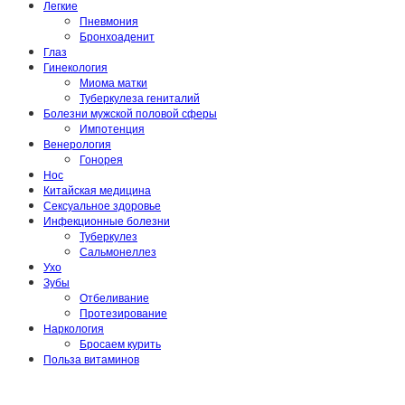
Легкие
Пневмония
Бронхоаденит
Глаз
Гинекология
Миома матки
Туберкулеза гениталий
Болезни мужской половой сферы
Импотенция
Венерология
Гонорея
Нос
Китайская медицина
Сексуальное здоровье
Инфекционные болезни
Туберкулез
Сальмонеллез
Ухо
Зубы
Отбеливание
Протезирование
Наркология
Бросаем курить
Польза витаминов