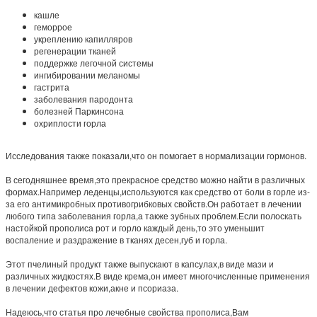
кашле
геморрое
укреплению капилляров
регенерации тканей
поддержке легочной системы
ингибировании меланомы
гастрита
заболевания пародонта
болезней Паркинсона
охриплости горла
Исследования также показали,что он помогает в нормализации гормонов.
В сегодняшнее время,это прекрасное средство можно найти в различных
формах.Например леденцы,используются как средство от боли в горле из-
за его антимикробных противогрибковых свойств.Он работает в лечении
любого типа заболевания горла,а также зубных проблем.Если полоскать
настойкой прополиса рот и горло каждый день,то это уменьшит
воспаление и раздражение в тканях десен,губ и горла.
Этот пчелиный продукт также выпускают в капсулах,в виде мази и
различных жидкостях.В виде крема,он имеет многочисленные применения
в лечении дефектов кожи,акне и псориаза.
Надеюсь,что статья про лечебные свойства прополиса,Вам