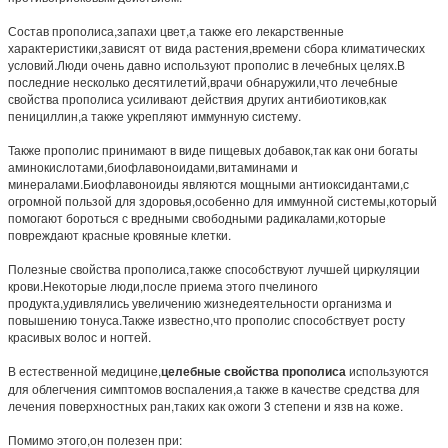
Состав прополиса,запахи цвет,а также его лекарственные
характеристики,зависят от вида растения,времени сбора климатических
условий.Люди очень давно используют прополис в лечебных целях.В
последние несколько десятилетий,врачи обнаружили,что лечебные
свойства прополиса усиливают действия других антибиотиков,как
пенициллин,а также укрепляют иммунную систему.
Также прополис принимают в виде пищевых добавок,так как они богаты
аминокислотами,биофлавоноидами,витаминами и
минералами.Биофлавоноиды являются мощными антиоксидантами,с
огромной пользой для здоровья,особенно для иммунной системы,который
помогают бороться с вредными свободными радикалами,которые
повреждают красные кровяные клетки.
Полезные свойства прополиса,также способствуют лучшей циркуляции
крови.Некоторые люди,после приема этого пчелиного
продукта,удивлялись увеличению жизнедеятельности организма и
повышению тонуса.Также известно,что прополис способствует росту
красивых волос и ногтей.
В естественной медицине,
целебные свойства прополиса
используются
для облегчения симптомов воспаления,а также в качестве средства для
лечения поверхностных ран,таких как ожоги 3 степени и язв на коже.
Помимо этого,он полезен при: