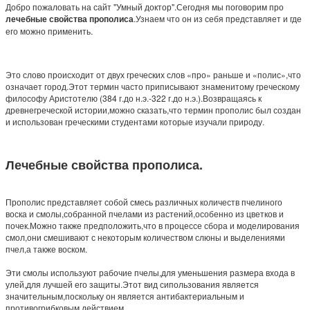
Добро пожаловать на сайт "Умный доктор".Сегодня мы поговорим про
лечебные свойства прополиса
.Узнаем что он из себя представляет и где
его можно применить.
Это слово происходит от двух греческих слов «про» раньше и «полис»,что
означает город.Этот термин часто приписывают знаменитому греческому
философу Аристотелю (384 г.до н.э.-322 г.до н.э.).Возвращаясь к
древнегреческой истории,можно сказать,что термин прополис был создан
и использован греческими студентами которые изучали природу.
Лечебные свойства прополиса.
Прополис представляет собой смесь различных количеств пчелиного
воска и смолы,собранной пчелами из растений,особенно из цветков и
почек.Можно также предположить,что в процессе сбора и моделирования
смол,они смешивают с некоторым количеством слюны и выделениями
пчел,а также воском.
Эти смолы используют рабочие пчелы,для уменьшения размера входа в
улей,для лучшей его защиты.Этот вид сипользования является
значительным,поскольку он является антибактериальным и
противогрибковым действием.