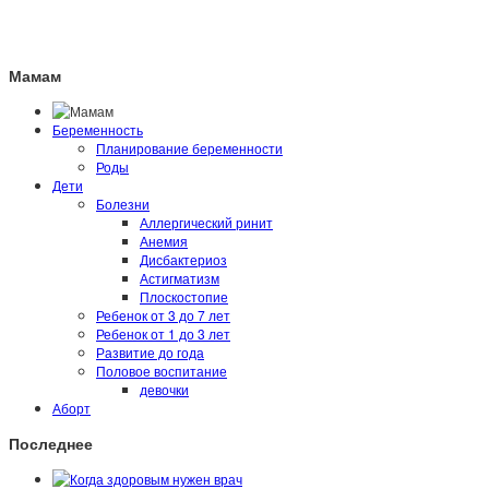
Мамам
Беременность
Планирование беременности
Роды
Дети
Болезни
Аллергический ринит
Анемия
Дисбактериоз
Астигматизм
Плоскостопие
Ребенок от 3 до 7 лет
Ребенок от 1 до 3 лет
Развитие до года
Половое воспитание
девочки
Аборт
Последнее