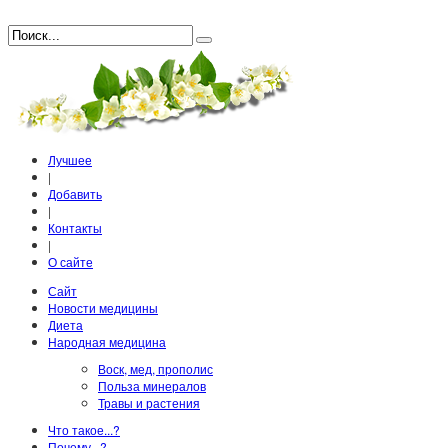
Лучшее
|
Добавить
|
Контакты
|
О сайте
Сайт
Новости медицины
Диета
Народная медицина
Воск, мед, прополис
Польза минералов
Травы и растения
Что такое...?
Почему...?