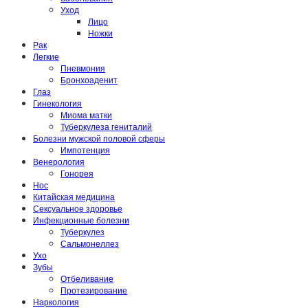
Уход
Лицо
Ножки
Рак
Легкие
Пневмония
Бронхоаденит
Глаз
Гинекология
Миома матки
Туберкулеза гениталий
Болезни мужской половой сферы
Импотенция
Венерология
Гонорея
Нос
Китайская медицина
Сексуальное здоровье
Инфекционные болезни
Туберкулез
Сальмонеллез
Ухо
Зубы
Отбеливание
Протезирование
Наркология