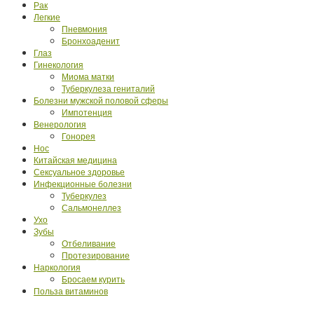
Рак
Легкие
Пневмония
Бронхоаденит
Глаз
Гинекология
Миома матки
Туберкулеза гениталий
Болезни мужской половой сферы
Импотенция
Венерология
Гонорея
Нос
Китайская медицина
Сексуальное здоровье
Инфекционные болезни
Туберкулез
Сальмонеллез
Ухо
Зубы
Отбеливание
Протезирование
Наркология
Бросаем курить
Польза витаминов