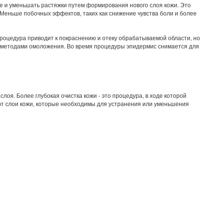
це и уменьшать растяжки путем формирования нового слоя кожи. Это
еньше побочных эффектов, таких как снижение чувства боли и более
роцедура приводит к покраснению и отеку обрабатываемой области, но
и методами омоложения. Во время процедуры эпидермис снимается для
оя. Более глубокая очистка кожи - это процедура, в ходе которой
яют слои кожи, которые необходимы для устранения или уменьшения