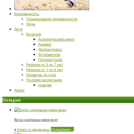
Беременность
Планирование беременности
Роды
Дети
Болезни
Аллергический ринит
Анемия
Дисбактериоз
Астигматизм
Плоскостопие
Ребенок от 3 до 7 лет
Ребенок от 1 до 3 лет
Развитие до года
Половое воспитание
девочки
Аборт
Последнее
Когда здоровым нужен врач
в
Новости медицины
Подробнее ...