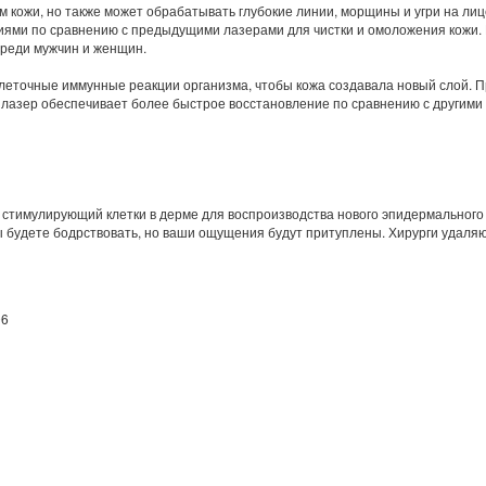
м кожи, но также может обрабатывать глубокие линии, морщины и угри на ли
ми по сравнению с предыдущими лазерами для чистки и омоложения кожи. М
среди мужчин и женщин.
леточные иммунные реакции организма, чтобы кожа создавала новый слой. П
 лазер обеспечивает более быстрое восстановление по сравнению с другим
стимулирующий клетки в дерме для воспроизводства нового эпидермального сл
Вы будете бодрствовать, но ваши ощущения будут притуплены. Хирурги удал
06