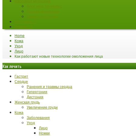
Народная медицина
Воск, мед, прополис
Польза минералов
Травы и растения
Что такое...?
Почему...?
Home
Кожа
Уход
Лицо
Как работают новые технологии омоложения лица
Как лечить
Гастрит
Сердце
Ранения и травмы сердца
Гипертония
Дистония
Женская грудь
Увеличение груди
Кожа
Заболевания
Уход
Лицо
Ножки